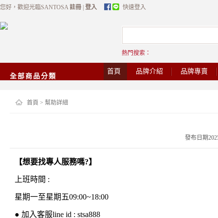
您好，歡迎光臨SANTOSA
註冊
|
登入
快速登入
熱門搜索：
首頁
品牌介紹
品牌專賣
全部商品分類
首頁
> 幫助詳細
發布日期2025-0
【想要找專人服務嗎?】
上班時間 :
星期一至星期五09:00~18:00
● 加入客服line id : stsa888