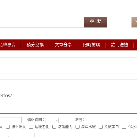
品牌專賣
積分兌換
文章分享
限時搶購
註冊送禮
ANTOSA
價格範圍：
-
篩選：
貨
撫平細紋
延緩老化
防護能力
潤澤水嫩
柔嫩美白
保水