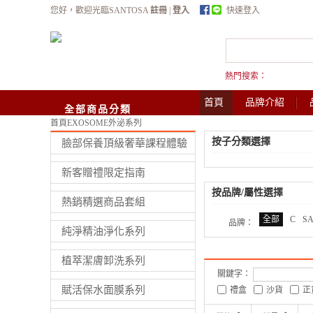
您好，歡迎光臨SANTOSA
註冊
|
登入
快速登入
熱門搜索：
首頁
品牌介紹
全部商品分類
首頁
EXOSOME外泌系列
按子分類選擇
臉部保養頂級奢華課程體驗
新客贈禮限定指南
按品牌/屬性選擇
熱銷精選商品套組
全部
C
S
品牌：
純淨精油淨化系列
植萃潔膚卸洗系列
關鍵字：
賦活保水面膜系列
禮盒
沙貨
正