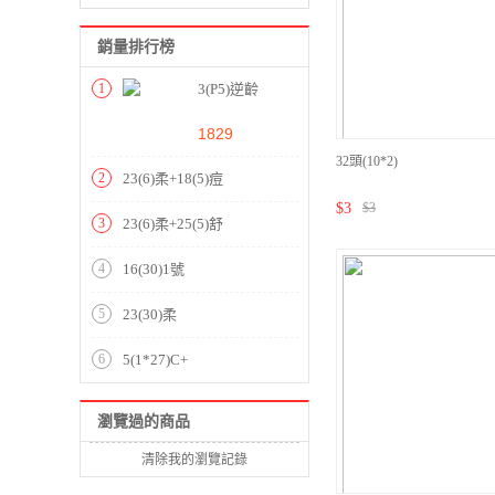
銷量排行榜
1
3(P5)逆齡
1829
32頭(10*2)
2
23(6)柔+18(5)痘
$
3
$
3
3
23(6)柔+25(5)舒
4
16(30)1號
5
23(30)柔
6
5(1*27)C+
瀏覽過的商品
清除我的瀏覽記錄