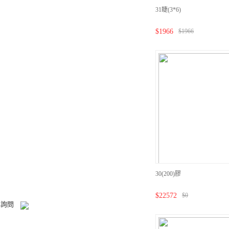
31睫(3*6)
$
1966
$
1966
30(200)膠
$
22572
$
0
NE詢問