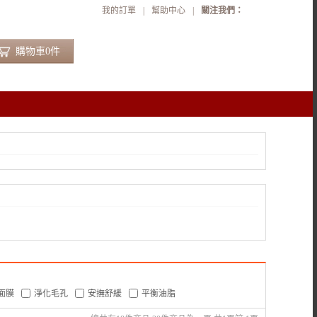
我的訂單
|
幫助中心
|
關注我們：
購物車
0
件
面膜
淨化毛孔
安撫舒緩
平衡油脂