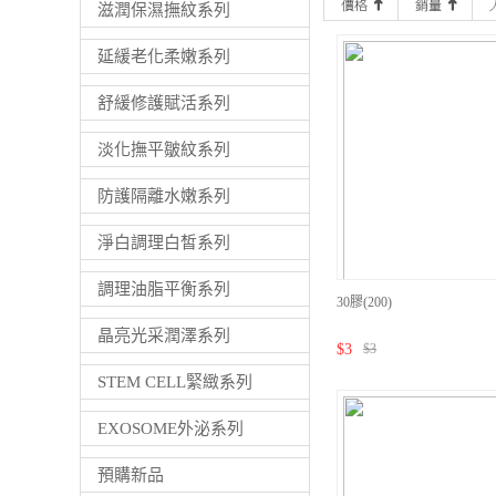
滋潤保濕撫紋系列
延緩老化柔嫩系列
舒緩修護賦活系列
淡化撫平皺紋系列
防護隔離水嫩系列
淨白調理白皙系列
調理油脂平衡系列
30膠(200)
晶亮光采潤澤系列
$
3
$
3
STEM CELL緊緻系列
EXOSOME外泌系列
預購新品