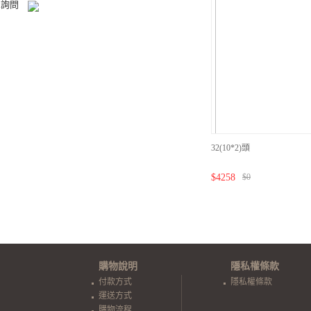
ook詢問
32(10*2)頭
$
4258
$
0
購物說明
隱私權條款
付款方式
隱私權條款
運送方式
購物流程