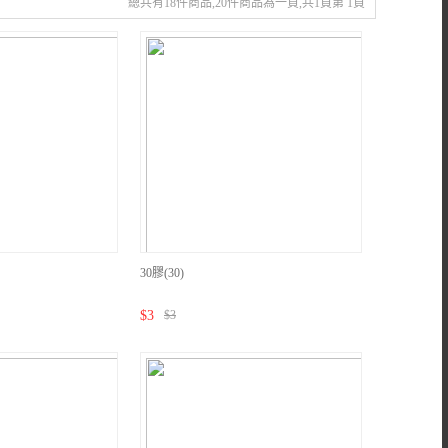
總共有18件商品,20件商品為一頁,共1頁第 1頁
30膠(30)
$
3
$
3