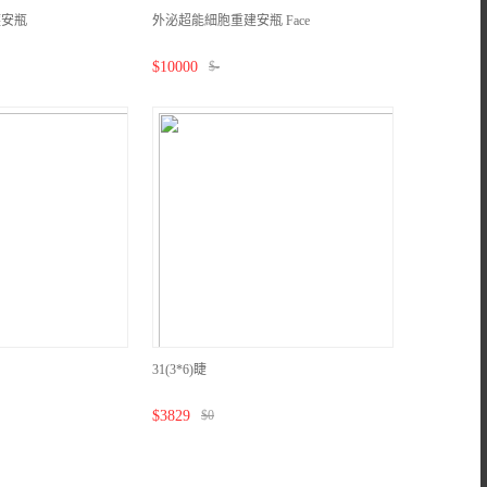
護安瓶
外泌超能細胞重建安瓶 Face
$
10000
$
-
31(3*6)睫
$
3829
$
0