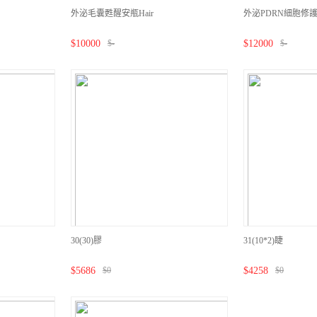
外泌毛囊甦醒安瓶Hair
外泌PDRN細胞修
$
10000
$
-
$
12000
$
-
30(30)膠
31(10*2)睫
$
5686
$
0
$
4258
$
0