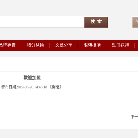
品牌專賣
積分兌換
文章分享
限時搶購
註冊送禮
歡迎加盟
發布日期2019-06-20 14:46:18
【關閉】
下一