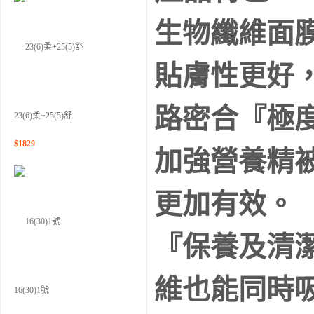
生物纖維面
貼膚性更好
路密合『極
23(6)柔+25(5)舒
$
1829
加強營養精
更加有效。
『保養及清
維也能同時
16(30)1號