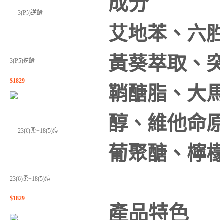
成分
艾地苯、六
黃葵萃取、
3(P5)逆齡
$
1829
鞘醣脂、大
醇、維他命原
葡聚醣、檸
23(6)柔+18(5)痘
$
1829
產品特色